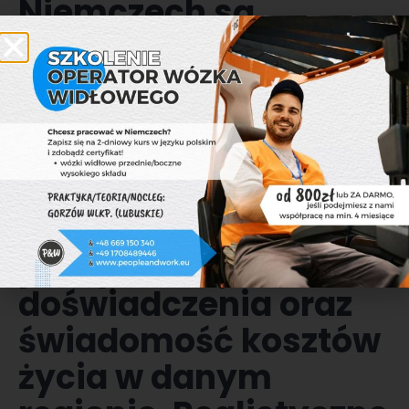
Niemczech są
zróżnicowane i zależą
od wielu czynników.
Kluczowe jest
zdobycie informacji
na temat
konkretnego rynku
pracy, umiejętności i
doświadczenia oraz
świadomość kosztów
życia w danym