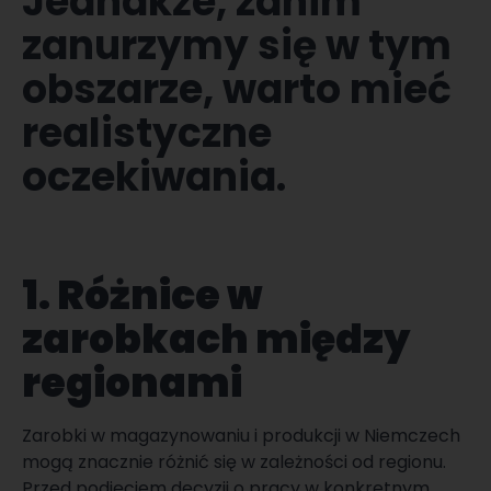
Jednakże, zanim
zanurzymy się w tym
obszarze, warto mieć
realistyczne
oczekiwania.
1.
Różnice w
zarobkach między
regionami
Zarobki w magazynowaniu i produkcji w Niemczech
mogą znacznie różnić się w zależności od regionu.
Przed podjęciem decyzji o pracy w konkretnym