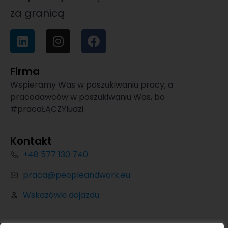
za granicą
Firma
Wspieramy Was w poszukiwaniu pracy, a
pracodawców w poszukiwaniu Was, bo
#pracaŁĄCZYludzi
Kontakt
+48 577 130 740
praca@peopleandwork.eu
Wskazówki dojazdu