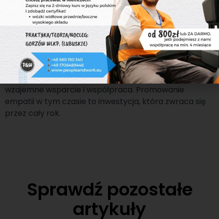
także szansą na wzmocnienie wartości, które powinny
być obecne przez cały rok.
Wielkanoc w firmie to coś więcej niż koszyczki i kartki
świąteczne. To moment, w którym można zatrzymać
się na chwilę i spojrzeć na organizację przez pryzmat
tego, co naprawdę się liczy: relacje międzyludzkie,
wzajemne wsparcie i współpraca. Promowanie
empatii w tym czasie to inwestycja, która zwraca się
przez cały rok.
Sprawdź pozostałe
artykuły