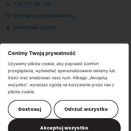
+48 577 130 740
praca@peopleandwork.eu
Wskazówki dojazdu
Cenimy Twoją prywatność
Używamy plików cookie, aby poprawić komfort
© Copyright 2024 peopleandwork.eu. All Rights
przeglądania, wyświetlać spersonalizowane reklamy lub
Reserved.
Partner:
treści oraz analizować nasz ruch. Klikając „Akceptuj
wszystko”, wyrażasz zgodę na korzystanie przez nas z
plików cookie.
Polityka prywatności
Impressum
Dostosuj
Odrzuć wszystko
Akceptuj wszystko
Polski