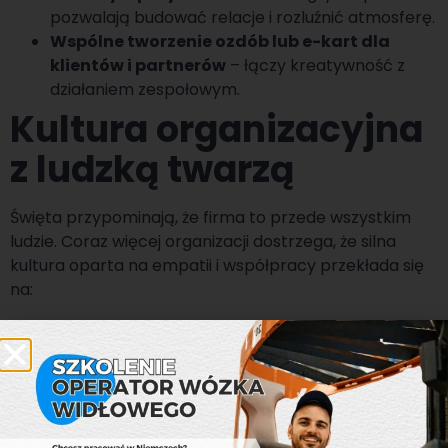
pozwalają budować relacje i rozluźnić atmosferę.
Wspólne tworzenie ozdób lub e-kart dla
klientów i partnerów
– łączy kreatywność z
działaniem zespołowym.
Kultura organizacyjna
z ludzką twarzą
Święta przypominają, że firma to przede wszystkim
ludzie. Coraz więcej organizacji dostrzega, że silna
kultura oparta na empatii i współpracy przekłada się
na:
lepszą komunikację
,
większe zaangażowanie pracowników
,
niższą rotację
,
wyższą odporność zespołów na stres i
zmiany
.
Święta są zatem nie tylko czasem odpoczynku, ale