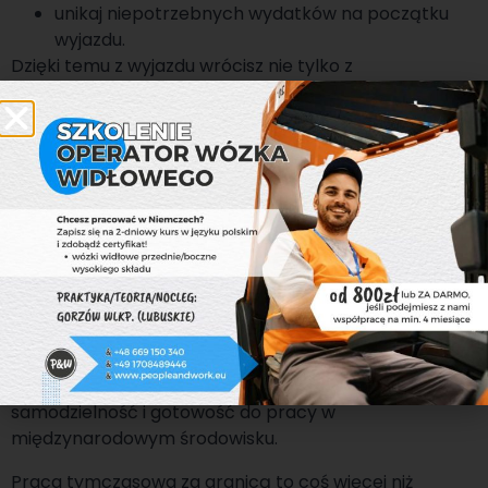
unikaj niepotrzebnych wydatków na początku
wyjazdu.
Dzięki temu z wyjazdu wrócisz nie tylko z
doświadczeniem, ale i realnymi oszczędnościami.
5. Wykorzystaj wyjazd
jako inwestycję w
przyszłość
Krótki kontrakt tymczasowy może stać się
początkiem stałej współpracy. Wiele osób zaczyna od
kilku tygodni, a kończy na stałej umowie lub stanowisku
lidera zespołu. To także świetny wpis do CV, który
pokazuje pracodawcom zaangażowanie,
samodzielność i gotowość do pracy w
międzynarodowym środowisku.
Praca tymczasowa za granicą to coś więcej niż