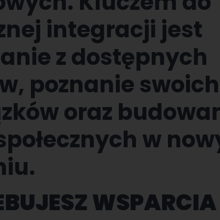
wych. Kluczem do
nej integracji jest
tanie z dostępnych
w, poznanie swoich
zków oraz budowa
i społecznych w no
niu.
EBUJESZ WSPARCIA