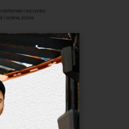
czeństwie i na rynku
 i online, które
tęp do wysokiej
pieczycieli
 preferencji.
parcie w zakresie
 kulturalne i
rcia i znalezieniu