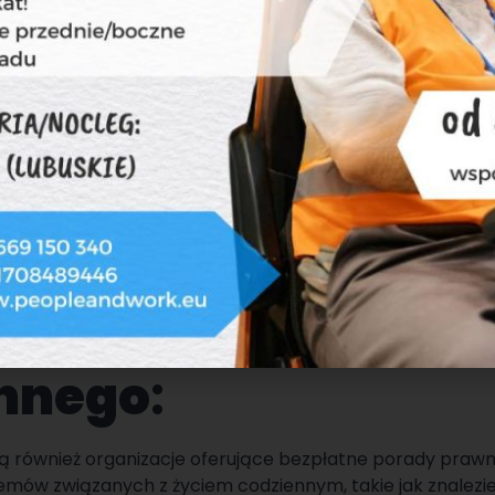
acja i szkolenia
owe
:
orodne programy edukacyjne i szkolenia zawodowe, któ
rozwoju kariery zawodowej. Warto zapoznać się z ofertą 
lnych dostępnych w danej okolicy.
adnictwo w sprawa
czych i życia
nnego
:
ją również organizacje oferujące bezpłatne porady praw
mów związanych z życiem codziennym, takie jak znalezie