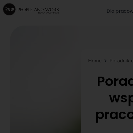
Dla pracow
Home
Poradnik 
Porad
wsp
prac