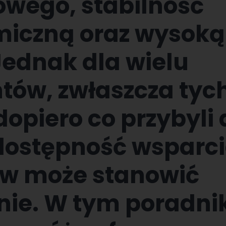
wego, stabilność
iczną oraz wysoką
Jednak dla wielu
tów, zwłaszcza tych
dopiero co przybyli
 dostępność wsparci
w może stanowić
ie. W tym poradni