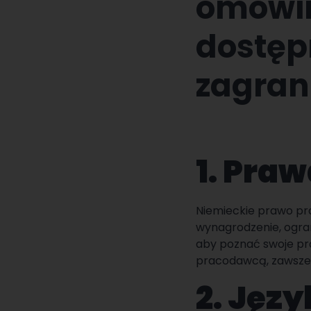
omówim
dostęp
zagran
1. Pra
Niemieckie prawo pr
wynagrodzenie, ogran
aby poznać swoje pr
pracodawcą, zawsze 
2. Jęz