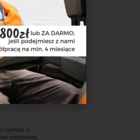
re mogą pomóc
kursów, szkoleń i
ch
ne i pomoc w
nie mieszkania,