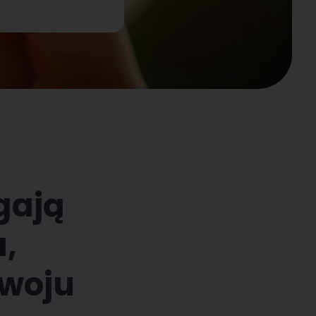
gają
,
zwoju