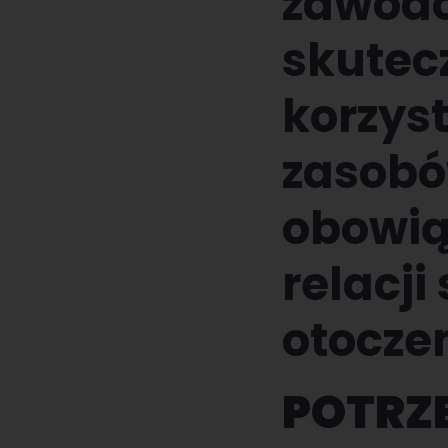
zawodo
skutecz
korzys
zasobó
obowią
relacj
otocze
POTRZ