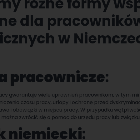
y różne formy wsp
ne dla pracownikó
icznych w Niemcze
wa pracownicze
:
acy gwarantuje wiele uprawnień pracownikom, w tym mi
iczenia czasu pracy, urlopy i ochronę przed dyskryminacją
awa i obowiązki w miejscu pracy. W przypadku wątpliwoś
można zwrócić się o pomoc do urzędu pracy lub związk
yk niemiecki
: