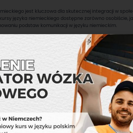
mieckiego jest kluczowa dla skutecznej integracji w społe
e kursy języka niemieckiego dostępne zarówno osobiście, jak
waniu podstaw komunikacji w języku niemieckim.
eka zdrowotna
:
 skuteczny system opieki zdrowotnej, który zapewnia dos
nych. Migranci mogą skorzystać z usług publicznych ubez
atnych ubezpieczycieli, w zależności od swoich potrzeb i
arcie społeczne
:
i grupy społeczne skupiające migrantów, które oferują ws
, poradnictwa, oraz organizują różnego rodzaju wydarzenia
anie z takich zasobów może pomóc w budowaniu sieci wspa