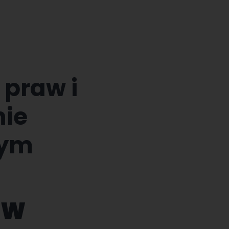
 praw i
nie
wym
 W