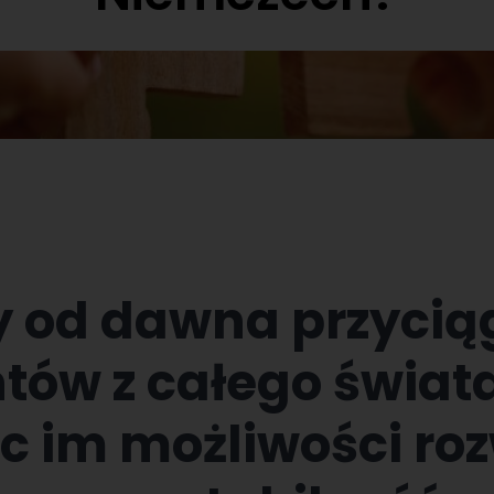
 od dawna przycią
tów z całego świata
ąc im możliwości ro