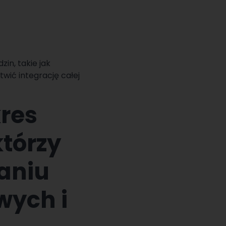
in, takie jak
twić integrację całej
kres
tórzy
aniu
wych i