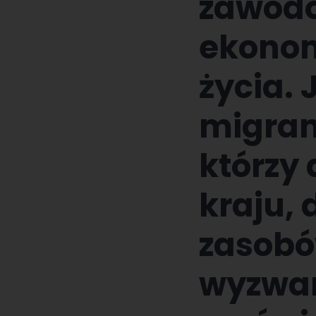
zawodo
ekonom
życia. 
migran
którzy 
kraju,
zasobó
wyzwan