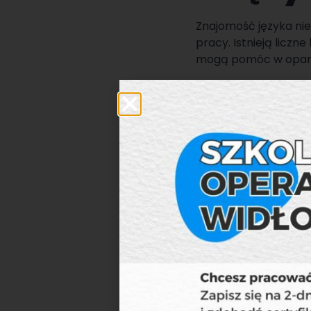
Znajomość języka nie
pracy. Istnieją liczn
mogą pomóc w opano
3. Opi
W Niemczech istnieje
jakości usług medycz
zdrowotnych lub pryw
4. Wsp
Istnieją organizacje 
integracji społecznej
szkoleniowe. Korzyst
nowych znajomości.