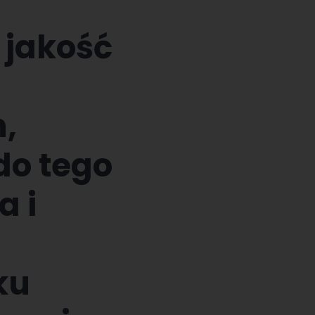
 jakość
,
 do tego
a i
ku