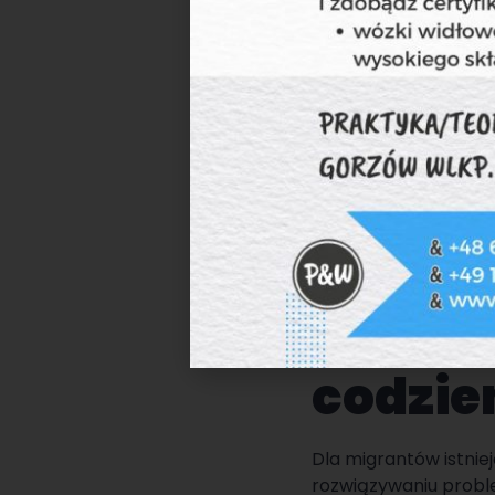
5. Eduk
zawod
Niemcy oferują różn
migrantom w dalszym 
programów stypendia
6. Por
prawni
codzie
Dla migrantów istnie
rozwiązywaniu proble