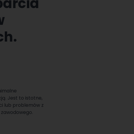
arcia
w
ch.
nimalne
. Jest to istotne,
ci lub problemów z
u zawodowego.