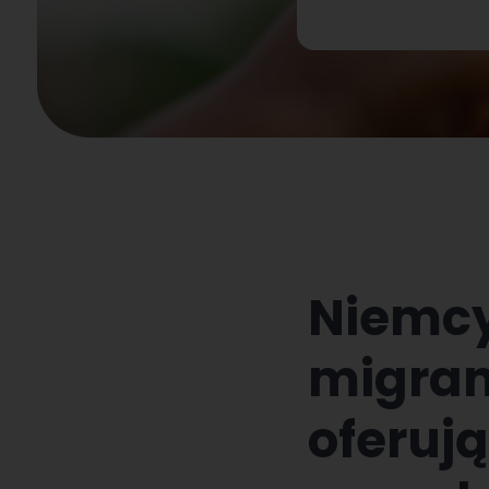
Niemcy
migran
oferuj