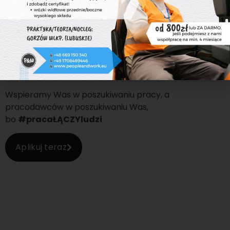
dziewiętnastu lat specjalizuje się w branży
rekrutacyjnej na terenie Polski i Niemiec.
Oferujemy kompleksowe wsparcie w obszarze
zarządzania zasobami ludzkimi. Stawiamy na
nieprzerwany rozwój – pracujemy głównie dla branży
technicznej, logistycznej, przemysłowej i medycznej.
Wspieramy Was w poszukiwaniu pracy, a
pracodawców w poszukiwaniu Was,
bo
#pracaŁĄCZYludzi
Aplikuj teraz