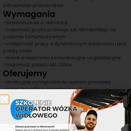
zatrudniania pracowników
Wymagania
-doświadczenie w rekrutacji
-znajomość języka polskiego lub niemieckiego na
poziomie komunikatywnym
-umiejętność pracy w dynamicznym środowisku i pod
presją czasu
-dobre umiejętności komunikacyjne i organizacyjne
-znajomość pakietu MS Office
Oferujemy
-atrakcyjne wynagrodzenie i system premiowy
-pakiet benefitów pozapłacowych
-stabilne zatrudnienie w międzynarodowej firmie
-możliwość rozwoju zawodowego i awansu
-wsparcie doświadczonego zespołu
Pracodawca
Jesteśmy grupą firm, która od ponad