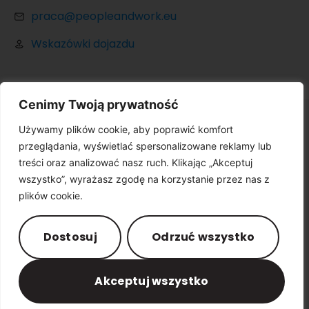
praca@peopleandwork.eu
Wskazówki dojazdu
Cenimy Twoją prywatność
Używamy plików cookie, aby poprawić komfort
© Copyright 2024 peopleandwork.eu. All Rights
przeglądania, wyświetlać spersonalizowane reklamy lub
Reserved.
Partner:
treści oraz analizować nasz ruch. Klikając „Akceptuj
wszystko”, wyrażasz zgodę na korzystanie przez nas z
plików cookie.
Polityka prywatności
Impressum
Dostosuj
Odrzuć wszystko
Akceptuj wszystko
Polski