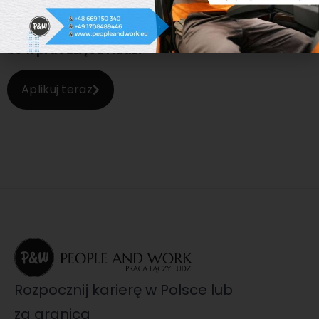
Wspieramy Was w poszukiwaniu pracy, a
pracodawców w poszukiwaniu Was,
bo
#pracaŁĄCZYludzi
Aplikuj teraz
Rozpocznij karierę w Polsce lub
za granicą