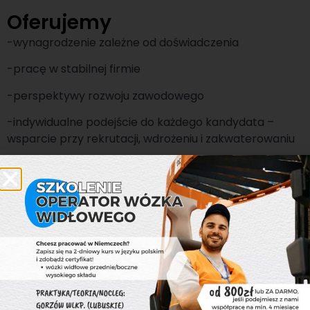
Oferujemy
-wynagrodzenie zależne od doświadczenia
-pracę w stabilnej firmie
-perspektywy rozwoju zawodowego
-indywidualne podejście do każdego kandydata –
wsparcie przy rekrutacji, wdrożeniu i zakwaterowaniu
Pracodawca
Jesteśmy grupą firm, która od ponad
dziewiętnastu lat specjalizuje się w branży
rekrutacyjnej na terenie Polski i Niemiec.
Oferujemy kompleksowe wsparcie w obszarze
zarządzania zasobami ludzkimi. Stawiamy na
nieprzerwany rozwój – pracujemy głównie dla branży
technicznej, logistycznej, przemysłowej i medycznej.