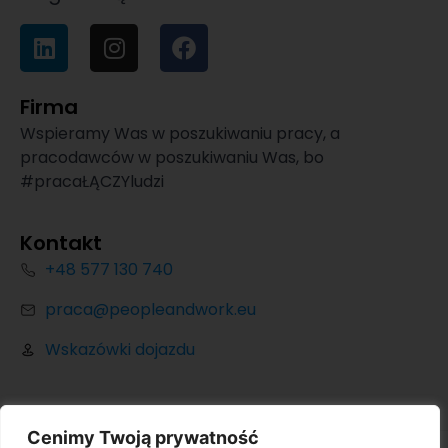
Firma
Wspieramy Was w poszukiwaniu pracy, a
pracodawców w poszukiwaniu Was, bo
#pracaŁĄCZYludzi
Kontakt
+48 577 130 740
praca@peopleandwork.eu
Wskazówki dojazdu
Cenimy Twoją prywatność