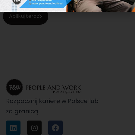
Aplikuj teraz
Rozpocznij karierę w Polsce lub
za granicą