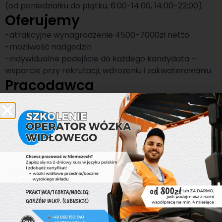
(od poniedziałku do piątku, 6:00-14:00, 14:00-22:00).
Oferujemy
-atrakcyjne wynagrodzenie 4500-7000zł netto
-możliwość nadgodzin
-indywidualne podejście do każdego kandydata –
wsparcie przy rekrutacji, wdrożeniu i zakwaterowaniu
Pracodawca
Jesteśmy grupą firm, która od ponad
dziewiętnastu lat specjalizuje się w branży
rekrutacyjnej na terenie Polski i Niemiec.
Oferujemy kompleksowe wsparcie w obszarze
zarządzania zasobami ludzkimi. Stawiamy na
nieprzerwany rozwój – pracujemy głównie dla branży
technicznej, logistycznej, przemysłowej i medycznej.
Wspieramy Was w poszukiwaniu pracy, a
pracodawców w poszukiwaniu Was,
bo
#pracaŁĄCZYludzi