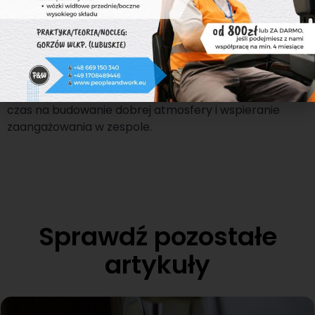
Wiosna to doskonały moment na pozytywne zmiany w
firmie. Świadome działania, takie jak elastyczne
podejście do pracy, integracja zespołu czy poprawa
przestrzeni biurowej, mogą znacząco wpłynąć na
motywację pracowników. Warto wykorzystać ten
czas na budowanie dobrej atmosfery i wspieranie
zaangażowania w zespole.
Sprawdź pozostałe
artykuły