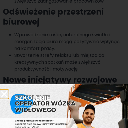
zwiększyć zaangażowanie pracowników.
Odświeżenie przestrzeni
biurowej
Wprowadzenie roślin, naturalnego światła i
reorganizacja biura mogą pozytywnie wpłynąć
na komfort pracy.
Stworzenie strefy relaksu lub miejsca do
kreatywnych spotkań może zwiększyć
produktywność i motywację.
Nowe inicjatywy rozwojowe
Wiosna to dobry czas na organizację szkoleń i
warsztatów rozwijających kompetencje
pracowników.
Warto zaplanować inspirujące spotkania i
wydarzenia, które pobudzą kreatywność i
zaangażowanie zespołu.