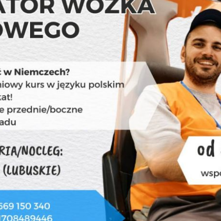
 o przyszłym pracodawcy.
sieci!
Unikniesz w ten sposób nieprzyjemnych sytuacji l
jak szukać odpowiedniej oferty i boisz się formalności,
gencji pośrednictwa pracy takiej jak People and Wor
ekiwań, doświadczenia oraz wykształcenia. Zapewnimy Ci
mowę oraz pomożemy w niezbędnych formalnościach.
matyczne grupy dotyczące pracy za granicą.
ąc pracowników do swoich działów wrzuca ogłoszenie na 
eźć takie grupy jak np.: Praca za granicą, Praca w Niem
ca, Praca w Niemczech i w Polsce.
granicę, ale nie potrafisz znaleźć odpowiedniej ofe