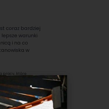
st coraz bardziej
 lepsze warunki
nicą i na co
stanowiska w
 pracy, które
 obszarach
.
jsca pracy, firmy
zekiwać, aby móc