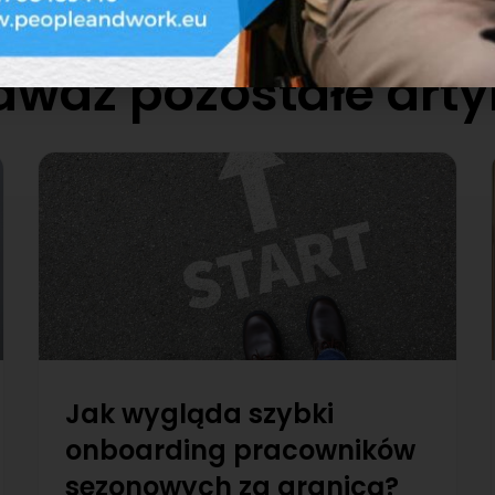
awdź pozostałe arty
Jak wygląda szybki
onboarding pracowników
sezonowych za granicą?