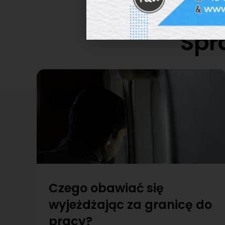
Spr
Czego obawiać się
wyjeżdżając za granicę do
pracy?