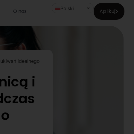
Polski
O nas
Aplikuj
zukiwań idealnego
nicą i
dczas
go