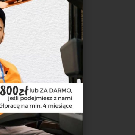
ub niewiarygodnego
 skorzystaj z
k.
Dopasujemy
 mieszkanie
grupy tematyczne. Na
czech, Ogłoszenia
rty?
Zgłoś się do