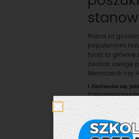
poszuk
stanow
Praca za granicą
popularnym rozw
życia to główne 
zwrócić uwagę p
Niemczech czy 
1. Zastanów się, jak
Praca sezonowa a mo
najbardziej Cię intere
2. Zorientuj się, n
Twoje zarobki mogą s
czy uprawnień, które
podjąć negocjację!