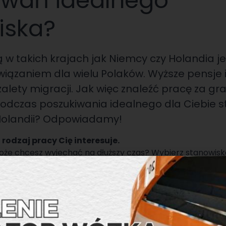
iwań idealnego
iska?
 w takich krajach jak Niemcy czy Holandia je
iązaniem dla wielu Polaków. Wyższe pensje i
zalety migracji. Jak więc znaleźć pracę za gra
odczas poszukiwania idealnego dla Ciebie 
Holandii? Odpowiadamy!
i rodzaj pracy Cię interesuje.
że chcesz wyjechać na dłuższy czas? Wybierz stanowiska
sują.
a jakie zarobki możesz liczyć w wybranych przez siebie
ię różnić w zależności od posiadanego doświadczenia, mie
 posiadasz. Dowiedz się, jakie wynagrodzenie możesz oc