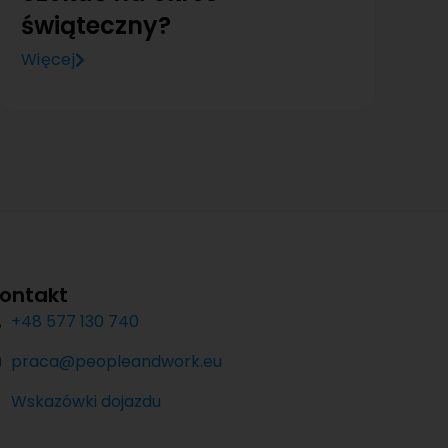
świąteczny?
Więcej
ontakt
+48 577 130 740
praca@peopleandwork.eu
Wskazówki dojazdu