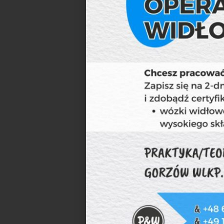
3. Poczytaj opinie
Sprawdź co piszą w 
pracodawcy.
4. Jeśli nie wiesz, 
pomocy rzetelnej a
ofertę do Twoich ocz
służbowe, legalną u
5. Dodaj się na te
Wiele firm poszukuj
Facebooku można znal
Dortmund, Berlin Pra
Chcesz wyjechać za 
nas!