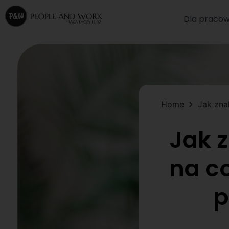
Dla pracow
Home
Jak zna
Jak z
na c
p