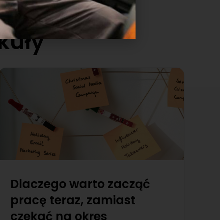
kuły
Dlaczego warto zacząć
pracę teraz, zamiast
czekać na okres