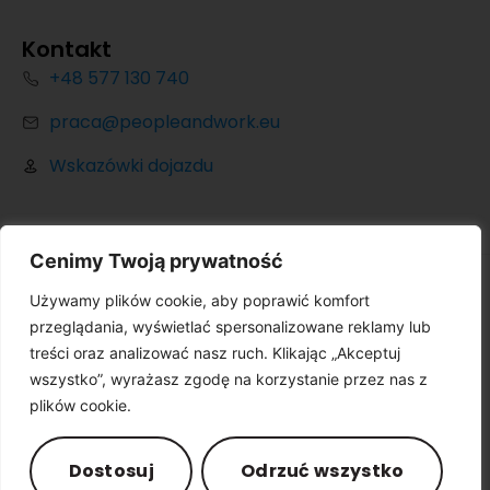
Kontakt
+48 577 130 740
praca@peopleandwork.eu
Wskazówki dojazdu
Cenimy Twoją prywatność
Używamy plików cookie, aby poprawić komfort
© Copyright 2024 peopleandwork.eu. All Rights
przeglądania, wyświetlać spersonalizowane reklamy lub
Reserved.
Partner:
treści oraz analizować nasz ruch. Klikając „Akceptuj
wszystko”, wyrażasz zgodę na korzystanie przez nas z
plików cookie.
Polityka prywatności
Impressum
Dostosuj
Odrzuć wszystko