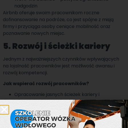
nadgodzin
Airbnb oferuje swoim pracownikom roczne
dofinansowanie na podróże, co jest spójne z misją
firmy i przyciąga osoby ceniące mobilność oraz
poznawanie nowych miejsc.
5. Rozwój i ścieżki kariery
Jednym z najważniejszych czynników wpływających
na lojalność pracowników jest możliwość awansu i
rozwój kompetencji.
Jak wspierać rozwój pracowników?
Opracowanie jasnych ścieżek kariery i
informowanie o możliwościach awansu
Inwestowanie w szkolenia, mentoring i programy
stażowe
Umożliwianie pracownikom zdobywania nowych