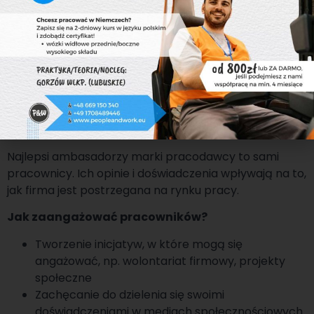
umiejętności w ramach rotacji między działami
Deloitte prowadzi programy mentoringowe, w
których doświadczeni liderzy pomagają młodszym
pracownikom rozwijać kompetencje i planować
ścieżki kariery.
6. Silne zaangażowanie
obecnych pracowników
Najlepsi ambasadorzy marki pracodawcy to sami
pracownicy. Ich opinie i doświadczenia wpływają na to,
jak firma jest postrzegana na rynku pracy.
Jak zaangażować pracowników?
Tworzenie inicjatyw, w które mogą się
angażować, np. wolontariat firmowy, projekty
społeczne
Zachęcanie do dzielenia się swoimi
doświadczeniami w mediach społecznościowych