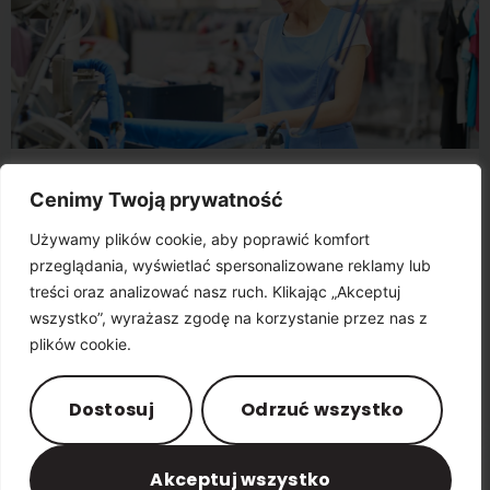
Industrieller
Cenimy Twoją prywatność
Wäschereiarbeiter
Używamy plików cookie, aby poprawić komfort
przeglądania, wyświetlać spersonalizowane reklamy lub
Beelitz
treści oraz analizować nasz ruch. Klikając „Akceptuj
Menschen und Arbeit
wszystko”, wyrażasz zgodę na korzystanie przez nas z
Więcej
plików cookie.
Dostosuj
Odrzuć wszystko
Akceptuj wszystko