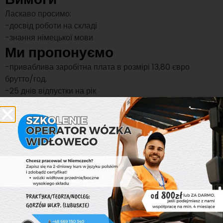
Ласкаво просимо:
-досвід роботи на складі
-знання німецької мови
Ми пропонуємо
-приваблива заробітна плата в розмірі 13,80 євро
брутто/год.
-25 днів відпустки на рік
-проживання (квартира) за вигідною ціною (280 євро/
місяць)
-працюючі пари
-індивідуальний підхід до кожного кандидата –
підтримка в підборі персоналу, вступному інструктажі та
поселенні
Роботодавець
Ми є групою компаній, яка вже понад дев’ятнадцять
років спеціалізується на рекрутингу в Польщі та
Німеччині.
Ми пропонуємо комплексну підтримку в