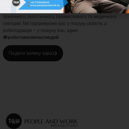
сфері управління персоналом. Ми зосереджені на
постійному розвитку – працюємо переважно для
технічного, логістичного, промислового та медичного
секторів. Ми підтримуємо вас у пошуку роботи, а
роботодавців – у пошуку вас, адже
#роботавключаєлюдей
Подати заявку зараз